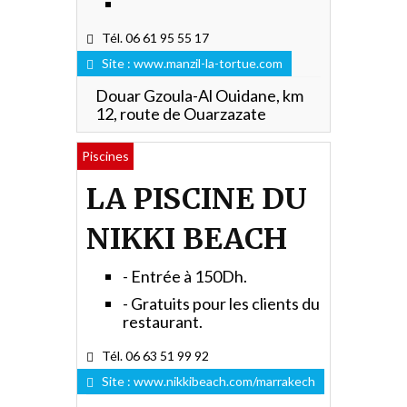
Tél. 06 61 95 55 17
Site :
www.manzil-la-tortue.com
Douar Gzoula-Al Ouidane, km
12, route de Ouarzazate
Piscines
LA PISCINE DU
NIKKI BEACH
- Entrée à 150Dh.
- Gratuits pour les clients du
restaurant.
Tél. 06 63 51 99 92
Site :
www.nikkibeach.com/marrakech