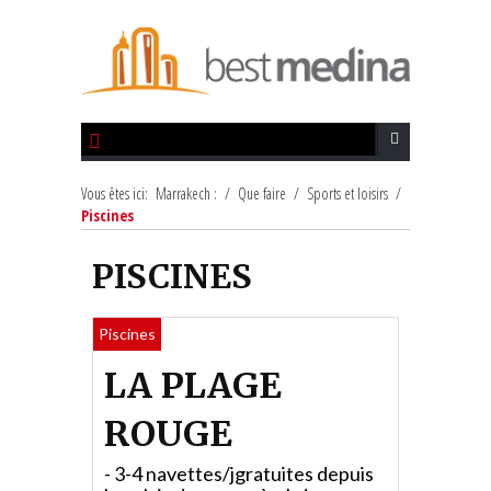
Vous êtes ici:
Marrakech :
/
Que faire
/
Sports et loisirs
/
Piscines
PISCINES
Piscines
LA PLAGE
ROUGE
- 3-4 navettes/jgratuites depuis