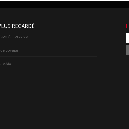
PLUS REGARDÉ
ation Almoravide
 de voyage
 Bahia