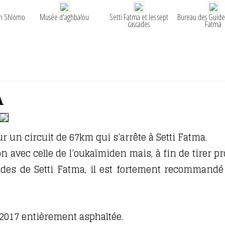
in Shlomo
Musée d'aghbalou
Setti Fatma et les sept
Bureau des Guides
cascades
Fatma
A
ur un circuit de 67km qui s’arrête à Setti Fatma.
n avec celle de l’oukaïmiden mais, à fin de tirer pr
ades de Setti Fatma, il est fortement recommandé
 2017 entièrement asphaltée.