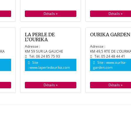
Détails »
Détails »
LA PERLE DE
OURIKA GARDEN
L’OURIKA
Adresse :
Adresse :
IKA
KM 59 SUR LA GAUCHE
KM 49,5 RTE DE L’OURIK
Tél. 06 24 85 75 93
Tél. 05 24 48 44 41
Site
Site :
www.ourika-
:
www.laperledourika.com
garden.com
Détails »
Détails »