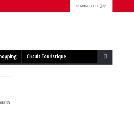
24
c
MARRAKECH
hopping
Circuit Touristique
'ourika