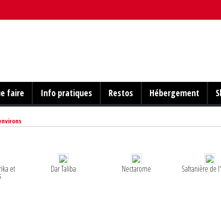
e faire
Info pratiques
Restos
Hébergement
S
environs
rika et
Dar Taliba
Nectarome
Safranière de l
s