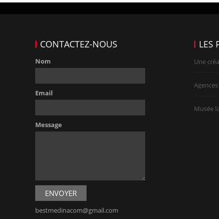
CONTACTEZ-NOUS
LES 
Nom
Une cré
Agences
Email
Musée la
Message
bestmedinacom@gmail.com