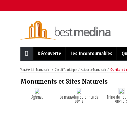
Découverte
Les Incontournables
Qu
Vous êtes ici:
Marrakech :
/
Circuit Touristique
/
Autour de Marrakech
/
Ourika et 
Monuments et Sites Naturels
Aghmat
Le mausolée du prince de
Tnine de l'ou
sévile
environ