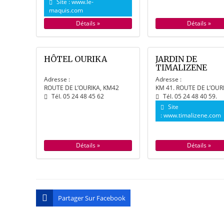
Site :
www.le-
maquis.com
Détails »
Détails »
HÔTEL OURIKA
JARDIN DE
TIMALIZENE
Adresse :
Adresse :
ROUTE DE L’OURIKA, KM42
KM 41. ROUTE DE L’OUR
Tél. 05 24 48 45 62
Tél. 05 24 48 40 59.
Site
:
www.timalizene.com
Détails »
Détails »
Partager Sur Facebook