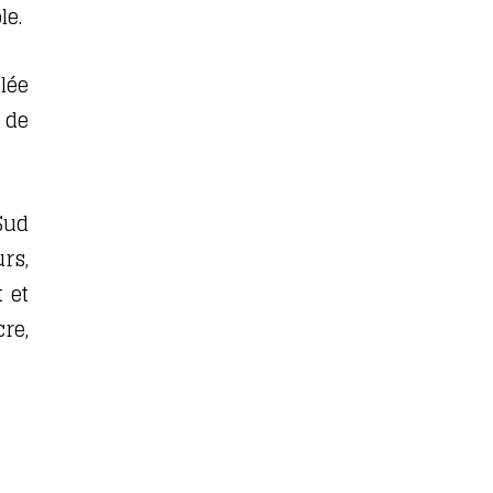
le.
llée
 de
ud
rs,
 et
re,