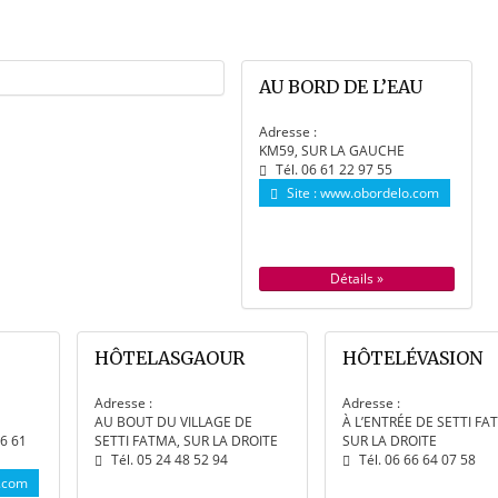
AU BORD DE L’EAU
Adresse :
KM59, SUR LA GAUCHE
Tél. 06 61 22 97 55
Site :
www.obordelo.com
Détails »
HÔTELASGAOUR
HÔTELÉVASION
Adresse :
Adresse :
AU BOUT DU VILLAGE DE
À L’ENTRÉE DE SETTI FA
06 61
SETTI FATMA, SUR LA DROITE
SUR LA DROITE
Tél. 05 24 48 52 94
Tél. 06 66 64 07 58
.com