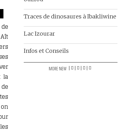
Traces de dinosaures à Ibakliwine
 de
Lac Izourar
Aît
ers
Infos et Conseils
ses
ver
MORE NEW
 la
 de
tes
 on
our
les