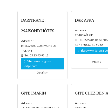
DARITRANE :
DAR AFRA
MAISOND’HÔTES
Adresse :
23400 AΪT ZIRI
Tél. 05 24 01 01 62 / 06
Adresse :
18 46 / 06 62 10 59 52
IMELGHAS. COMMUNE DE
TABANT
Site :
www.darafra.c
Tél. 05 23 45 93 12
Site :
www.origins-
Détails »
lodge.com
Détails »
GÎTE IMARIN
GÎTE CHEZ BEN A
Adresse :
Adresse :
TALSANNANT. COMMUNE DE
AGOUTI