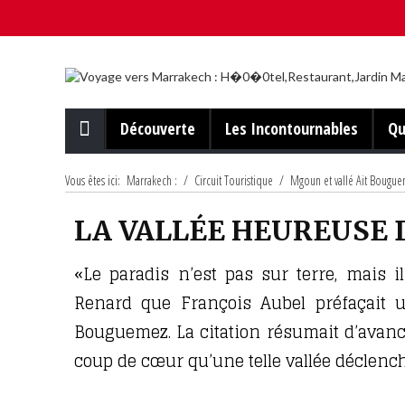
Découverte
Les Incontournables
Qu
Vous êtes ici:
Marrakech :
/
Circuit Touristique
/
Mgoun et vallé Ait Bougu
LA VALLÉE HEUREUSE 
«Le paradis n’est pas sur terre, mais i
Renard que François Aubel préfaçait u
Bouguemez. La citation résumait d’avance 
coup de cœur qu’une telle vallée déclenche