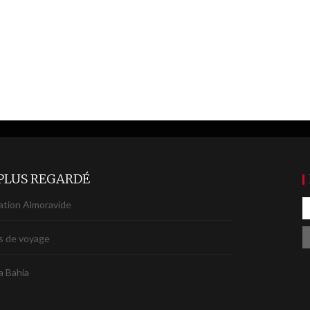
 PLUS REGARDÉ
ation Almoravide
 de voyage
a Bahia