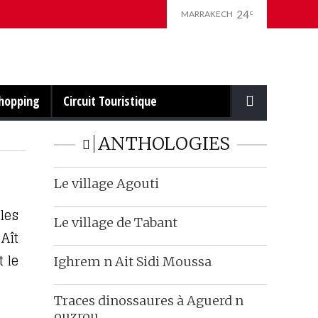
24
c
MARRAKECH
hopping
Circuit Touristique
ANTHOLOGIES
Le village Agouti
les
Le village de Tabant
Aît
 le
Ighrem n Ait Sidi Moussa
Traces dinossaures à Aguerd n
ouzrou