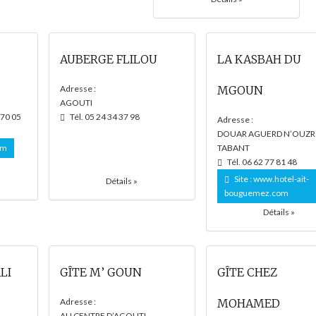
AUBERGE FLILOU
LA KASBAH DU
Adresse :
MGOUN
AGOUTI
 70 05
Tél. 05 24 34 37 98
Adresse :
DOUAR AGUERD N’OUZR
om
TABANT
Tél. 06 62 77 81 48
Site :
www.hotel-ait-
Détails »
bouguemez.com
Détails »
LI
GÎTE M’ GOUN
GÎTE CHEZ
Adresse :
MOHAMED
AU CENTRE D’AGOUTI