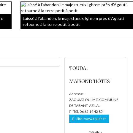
re
Laissé à l’abandon, le majestueux Ighrem près d’Agouti
retourne à la terre petit à petit
TOUDA :
MAISOND’HÔTES
Adresse :
ZAOUIAT OULMZI COMMUNE
DE TABANT. AZILAL
Tél. 06 62 14 42 85
Site :
www.touda.fr
Détails »