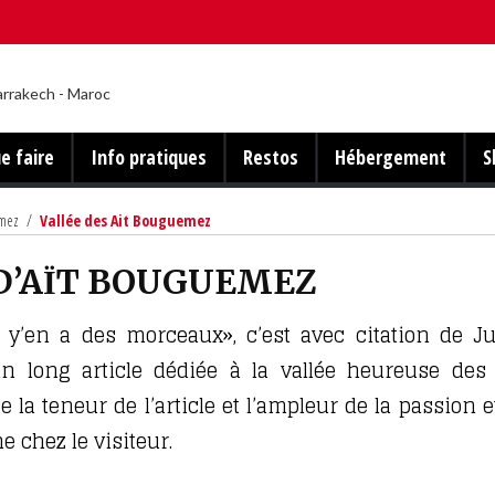
e faire
Info pratiques
Restos
Hébergement
S
emez
/
Vallée des Ait Bouguemez
D’AΪT BOUGUEMEZ
l y’en a des morceaux», c’est avec citation de Ju
n long article dédiée à la vallée heureuse des 
la teneur de l’article et l’ampleur de la passion et
 chez le visiteur.